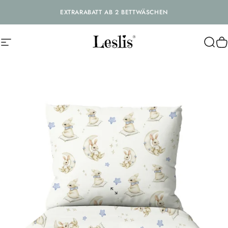
Direkt zum Inhalt
EXTRARABATT AB 2 BETTWÄSCHEN
Seitennavigation
Leslis
Suc
W