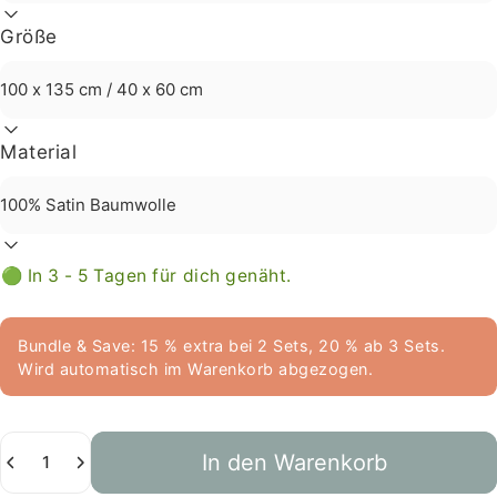
Größe
Material
🟢 In 3 - 5 Tagen für dich genäht.
Bundle & Save: 15 % extra bei 2 Sets, 20 % ab 3 Sets.
Wird automatisch im Warenkorb abgezogen.
Anzahl
In den Warenkorb