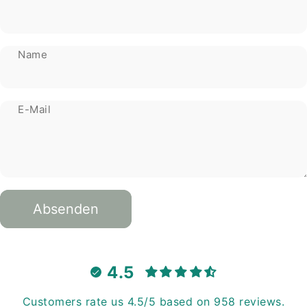
Name
E-Mail
Absenden
Nachricht
Absenden
4.5
Customers rate us 4.5/5 based on 958 reviews.